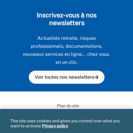
Inscrivez-vous à nos
newsletters
Actualités retraite, risques
professionnels, documentations,
nouveaux services en ligne... chez vous,
en un clic.
Voir toutes nos newsletters
Plan du site
Informatique et libertés
This site uses cookies and gives you control over what you
want to activate
Privacy policy
Mentions légales et CGU