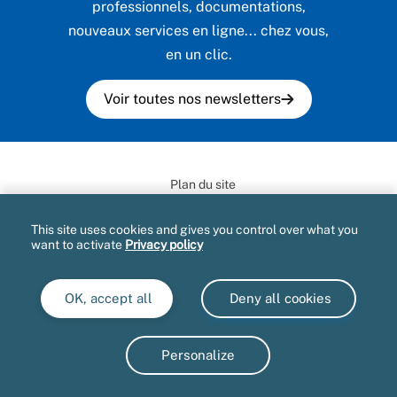
professionnels, documentations,
nouveaux services en ligne... chez vous,
en un clic.
Voir toutes nos newsletters
Plan du site
Informatique et libertés
This site uses cookies and gives you control over what you
want to activate
Privacy policy
Mentions légales et CGU
Gestion des cookies
OK, accept all
Deny all cookies
Accessibilité : partiellement conforme
Extranets
Personalize