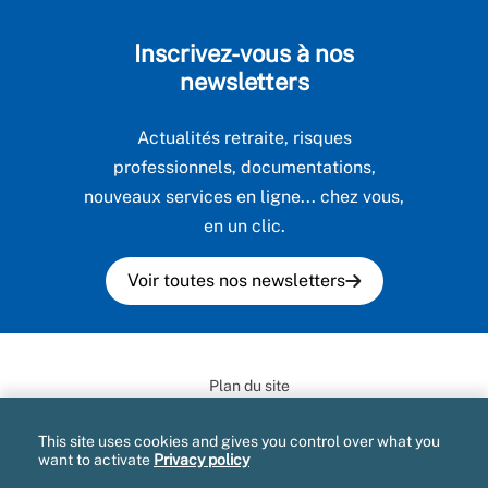
Inscrivez-vous à nos
newsletters
Actualités retraite, risques
professionnels, documentations,
nouveaux services en ligne... chez vous,
en un clic.
Voir toutes nos newsletters
Plan du site
Informatique et libertés
This site uses cookies and gives you control over what you
want to activate
Privacy policy
Mentions légales et CGU