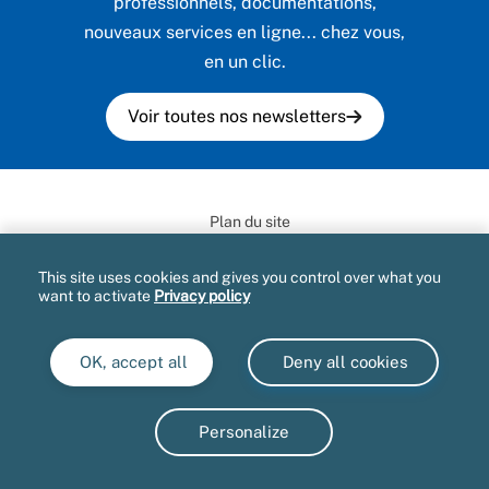
professionnels, documentations,
nouveaux services en ligne... chez vous,
en un clic.
Voir toutes nos newsletters
Plan du site
Informatique et libertés
This site uses cookies and gives you control over what you
want to activate
Privacy policy
Mentions légales et CGU
Gestion des cookies
OK, accept all
Deny all cookies
Accessibilité : partiellement conforme
Extranets
Personalize