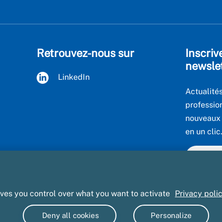
Retrouvez-nous sur
Inscriv
newsle
LinkedIn
Actualités
professio
nouveaux s
en un clic
Voir to
ives you control over what you want to activate
Privacy poli
és
Mentions légales et CGU
Gestion des cookies
Accessibilit
Deny all cookies
Personalize