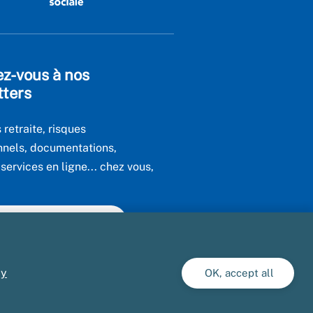
ez-vous à nos
tters
 retraite, risques
nnels, documentations,
ervices en ligne... chez vous,
.
utes nos newsletters
cy
OK, accept all
é : partiellement conforme
Extranets