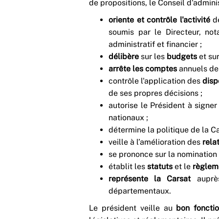
de propositions, le Conseil d'adminis
oriente et contrôle l'activité
d
soumis par le Directeur, no
administratif et financier ;
délibère
sur les
budgets
et su
arrête les comptes
annuels de 
contrôle l'application des
dispo
de ses propres décisions ;
autorise le Président à signer
nationaux ;
détermine la politique de la C
veille à l’amélioration des
rela
se prononce sur la nomination
établit les
statuts
et le
règlem
représente la Carsat
auprè
départementaux.
Le président veille au
bon foncti