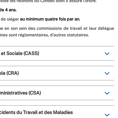
éside les réunions du Conseil dont il assure l’ordre.
de 4 ans.
u de siéger
au minimum quatre fois par an
.
ue en son sein des commissions de travail et leur délègue
aines sont réglementaires, d'autres statutaires.
 et Sociale (CASS)
le (CRA)
inistratives (CSA)
idents du Travail et des Maladies